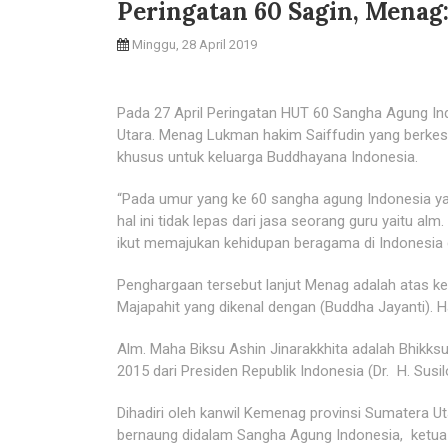
Peringatan 60 Sagin, Menag
Minggu, 28 April 2019
Pada 27 April Peringatan HUT 60 Sangha Agung Ind
Utara. Menag Lukman hakim Saiffudin yang berk
khusus untuk keluarga Buddhayana Indonesia.
“Pada umur yang ke 60 sangha agung Indonesia y
hal ini tidak lepas dari jasa seorang guru yaitu al
ikut memajukan kehidupan beragama di Indonesi
Penghargaan tersebut lanjut Menag adalah atas 
Majapahit yang dikenal dengan (Buddha Jayanti). H
Alm. Maha Biksu Ashin Jinarakkhita adalah Bhikks
2015 dari Presiden Republik Indonesia (Dr. H. Su
Dihadiri oleh kanwil Kemenag provinsi Sumatera U
bernaung didalam Sangha Agung Indonesia, ketua