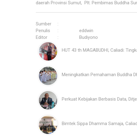
daerah Provinsi Sumut, Plt. Pembimas Buddha Su
Sumber
:
Penulis
:
eddwin
Editor
:
Budiyono
HUT 43 th MAGABUDHI, Caliadi: Ting
Meningkatkan Pemahaman Buddha Dham
Perkuat Kebijakan Berbasis Data, Dit
Bimtek Sippa Dhamma Samaja, Caliadi