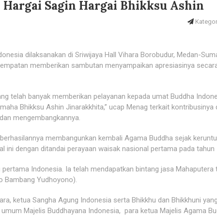
: Hargai Sagin Hargai Bhikksu Ashin
Kategori
onesia dilaksanakan di Sriwijaya Hall Vihara Borobudur, Medan-Sum
esempatan memberikan sambutan menyampaikan apresiasinya secar
ang telah banyak memberikan pelayanan kepada umat Buddha Indone
m. maha Bhikksu Ashin Jinarakkhita,” ucap Menag terkait kontribusinya
a dan mengembangkannya.
keberhasilannya membangunkan kembali Agama Buddha sejak kerunt
al ini dengan ditandai perayaan waisak nasional pertama pada tahun
u pertama Indonesia. Ia telah mendapatkan bintang jasa Mahaputera 
silo Bambang Yudhoyono).
tara, ketua Sangha Agung Indonesia serta Bhikkhu dan Bhikkhuni yan
 umum Majelis Buddhayana Indonesia, para ketua Majelis Agama B