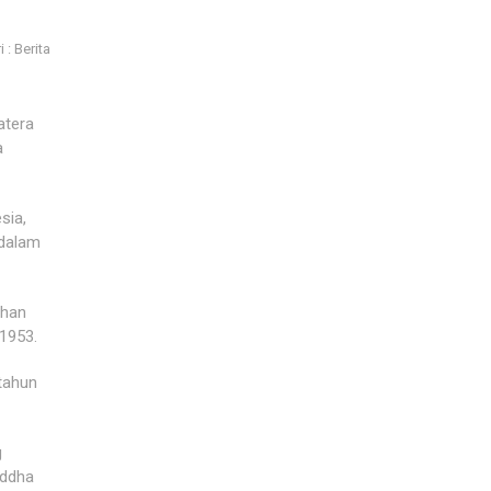
 : Berita
atera
a
sia,
 dalam
uhan
 1953.
tahun
g
uddha