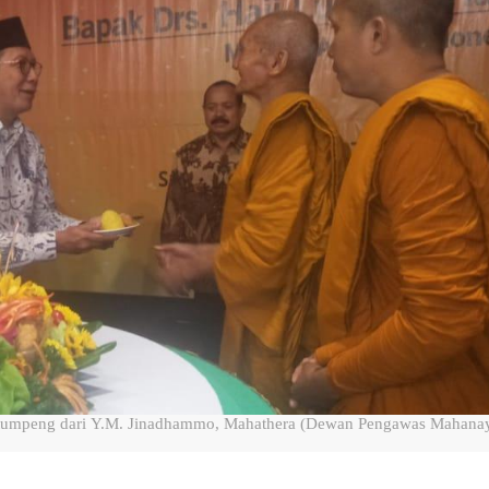
tumpeng dari Y.M. Jinadhammo, Mahathera (Dewan Pengawas Mahana