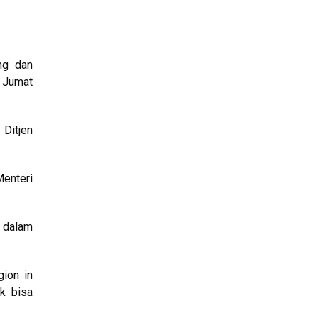
ng dan
 Jumat
 Ditjen
Menteri
 dalam
ion in
ak bisa