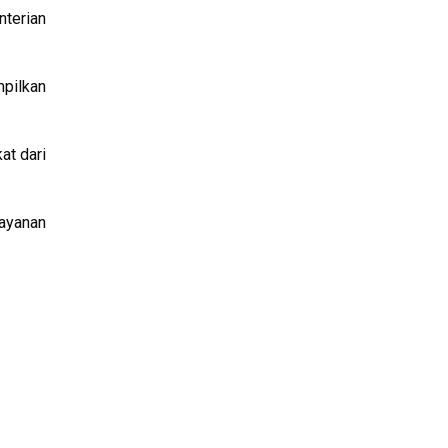
nterian
mpilkan
at dari
Layanan