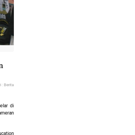
n
 : Berita
elar di
ameran
ucation