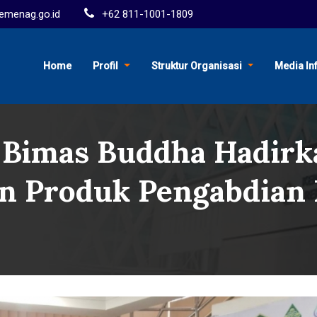
menag.go.id
+62 811-1001-1809
Home
Profil
Struktur Organisasi
Media In
S: Bimas Buddha Hadir
n Produk Pengabdian