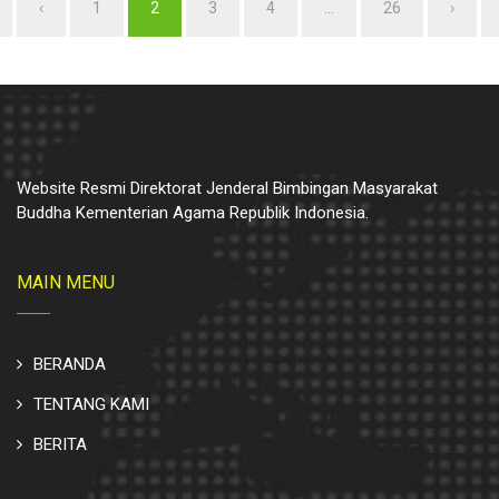
‹
1
2
(current)
3
4
...
26
›
Website Resmi Direktorat Jenderal Bimbingan Masyarakat
Buddha Kementerian Agama Republik Indonesia.
MAIN MENU
BERANDA
TENTANG KAMI
BERITA