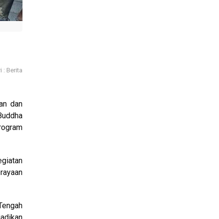
 : Berita
an dan
Buddha
rogram
giatan
rayaan
Tengah
adikan