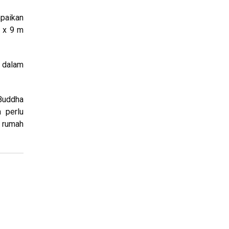
paikan
m x 9 m
 dalam
Buddha
 perlu
 rumah