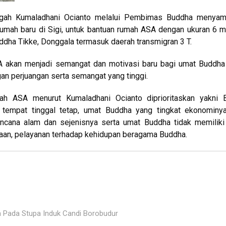
gah Kumaladhani Ocianto melalui Pembimas Buddha menyam
rumah baru di Sigi, untuk bantuan rumah ASA dengan ukuran 6 
dha Tikke, Donggala termasuk daerah transmigran 3 T.
 akan menjadi semangat dan motivasi baru bagi umat Buddha
an perjuangan serta semangat yang tinggi.
h ASA menurut Kumaladhani Ocianto diprioritaskan yakni 
i tempat tinggal tetap, umat Buddha yang tingkat ekonominya
ncana alam dan sejenisnya serta umat Buddha tidak memiliki
inaan, pelayanan terhadap kehidupan beragama Buddha.
a Pada Stupa Induk Candi Borobudur