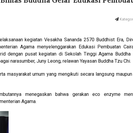
 Bimas Buddha Gelar Edukasi Pembua
Kategori
laksanaan kegiatan Vesakha Sananda 2570 Buddhist Era, Dire
enterian Agama menyelenggarakan Edukasi Pembuatan Cair
brid dengan pusat kegiatan di Sekolah Tinggi Agama Buddha 
bagai narasumber, Juny Leong, relawan Yayasan Buddha Tzu Chi.
serta masyarakat umum yang mengikuti secara langsung maupun
sambutannya menegaskan bahwa gerakan eco enzyme mer
ementerian Agama.