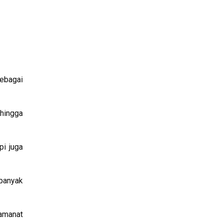
ebagai
ehingga
pi juga
banyak
amanat