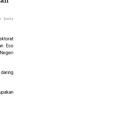
tan
 : Berita
ktorat
an Eco
Negeri
 daring
upakan