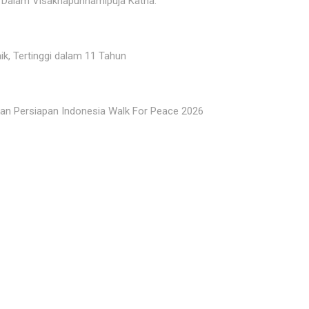
 Dalam Visakhapunnamipuja Katha.
k, Tertinggi dalam 11 Tahun
an Persiapan Indonesia Walk For Peace 2026