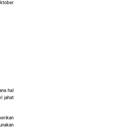
ktober
ana hal
l jahat
erikan
unakan