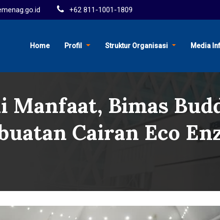
menag.go.id
+62 811-1001-1809
Home
Profil
Struktur Organisasi
Media In
i Manfaat, Bimas Budd
buatan Cairan Eco En