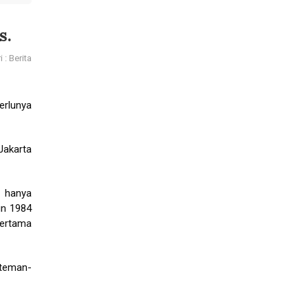
s.
 : Berita
rlunya
Jakarta
n hanya
un 1984
pertama
 teman-