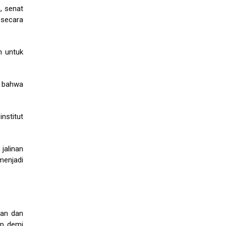
, senat
secara
n untuk
n bahwa
nstitut
alinan
menjadi
san dan
ap demi