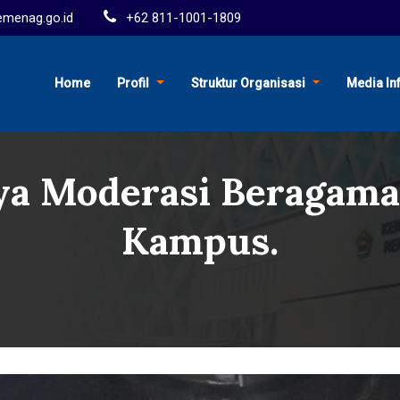
menag.go.id
+62 811-1001-1809
Home
Profil
Struktur Organisasi
Media In
nya Moderasi Beragam
Kampus.