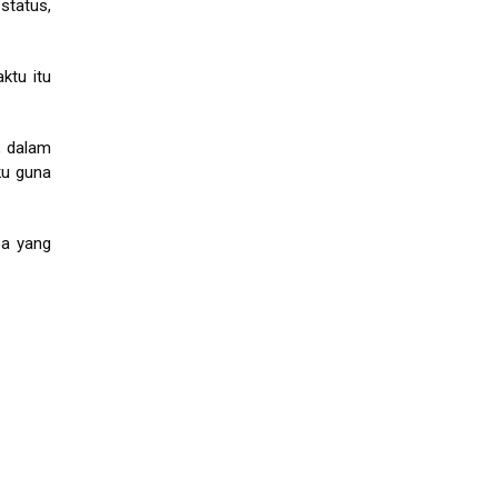
status,
ktu itu
, dalam
ku guna
pa yang