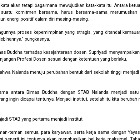
kata akan tetapi bagaimana mewujudkan kata-kata itu. Antara ketua
n suatu komitmen bersama, harus bersama-sama merumuskan 
un energi positif dalam diri masing-masing.
bangunnya proses kepemimpinan yang stragis, yang ditandai kemaua
lebihannya,” pungkasnya.
 Bimas Buddha terhadap kesejahteraan dosen, Supriyadi menyampaika
njangan Profesi Dosen sesuai dengan ketentuan yang berlaku.
wa Nalanda menuju perubahan bentuk dari sekolah tinggi menjadi i
sama antara Bimas Buddha dengan STAB Nalanda menjadi satu j
 ingin dicapai tentunya. Menjadi institut, setelah itu kita berubah 
jadi STAB yang pertama menjadi Institut.
teman-teman semua, para karyawan, serta kerja sama dengan Yaya
i seperti ini tentunya akan menghasilkan hal kerja maksimal. Tah