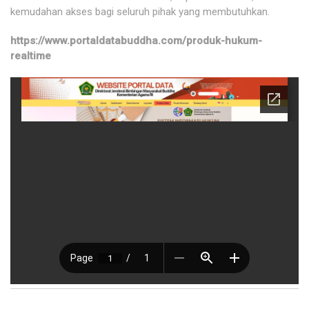
kemudahan akses bagi seluruh pihak yang membutuhkan.
https://www.portaldatabuddha.com/produk-hukum-
realtime