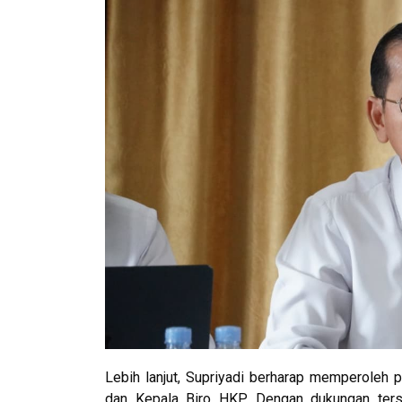
Lebih lanjut, Supriyadi berharap memperoleh 
dan Kepala Biro HKP. Dengan dukungan ters