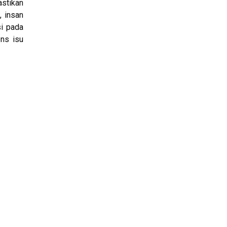
stikan
, insan
i pada
ons isu