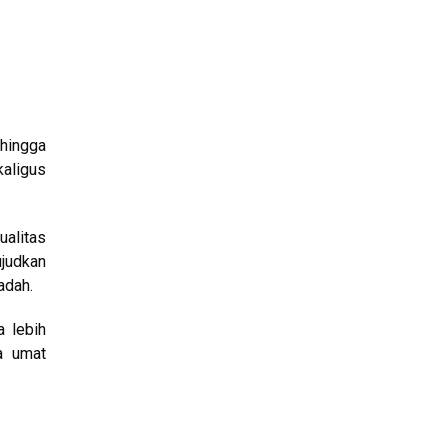
ehingga
kaligus
ualitas
ujudkan
adah.
a lebih
a umat