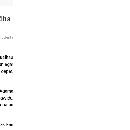
dha
 : Berita
ualitas
an agar
cepat,
 Agama
awidu,
guatan
asikan