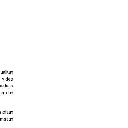
suaikan
 video
erluas
an dan
elolaan
humasan