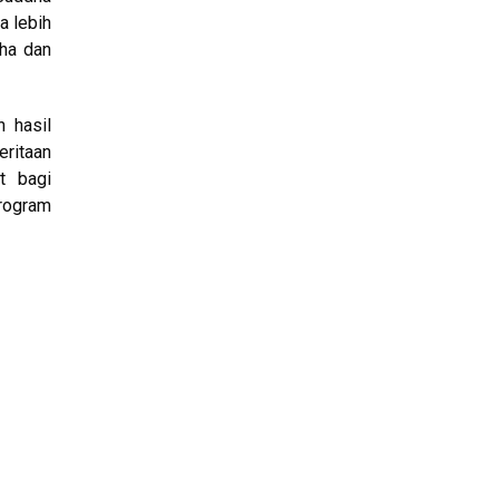
a lebih
dha dan
 hasil
eritaan
t bagi
program