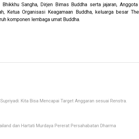
i Bhikkhu Sangha, Dirjen Bimas Buddha serta jajaran, Anggo
rah, Ketua Organisasi Keagamaan Buddha, keluarga besar The
luruh komponen lembaga umat Buddha.
upriyadi: Kita Bisa Mencapai Target Anggaran sesuai Renstra.
ailand dan Hartati Murdaya Pererat Persahabatan Dharma