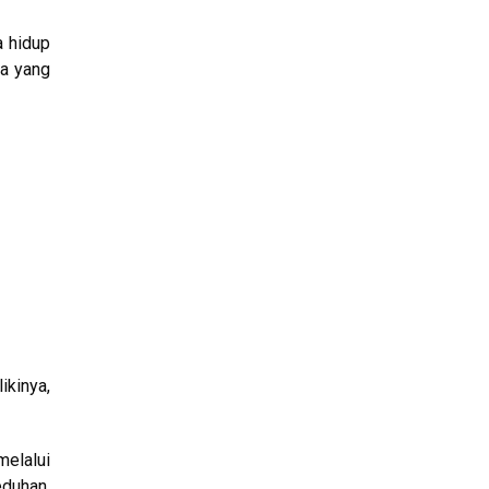
a hidup
ra yang
ikinya,
melalui
duhan,