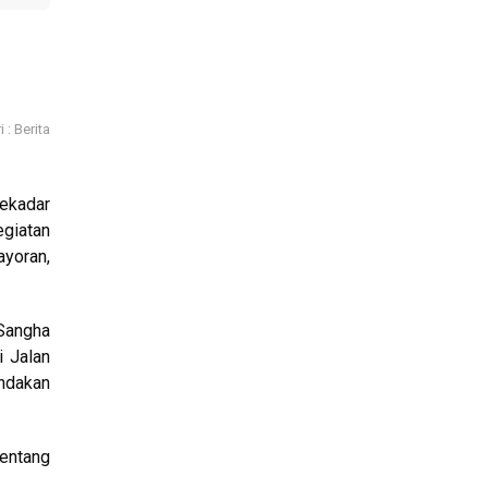
 : Berita
ekadar
giatan
yoran,
 Sangha
i Jalan
indakan
entang