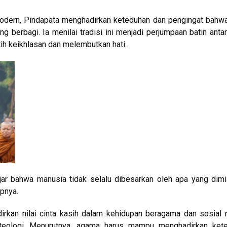
modern, Pindapata menghadirkan keteduhan dan pengingat bahw
ng berbagi. Ia menilai tradisi ini menjadi perjumpaan batin anta
h keikhlasan dan melembutkan hati.
jar bahwa manusia tidak selalu dibesarkan oleh apa yang dimil
apnya.
kan nilai cinta kasih dalam kehidupan beragama dan sosial 
oteologi. Menurutnya, agama harus mampu menghadirkan kete