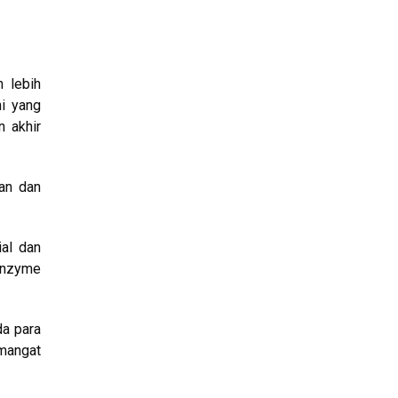
n lebih
i yang
 akhir
an dan
ial dan
enzyme
da para
mangat