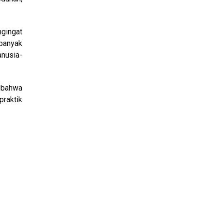
ngingat
banyak
anusia-
 bahwa
praktik