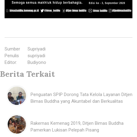
Sumber
:
Supriyadi
Penulis
:
supriyadi
Editor
:
Budiyono
Berita Terkait
Penguatan SPIP Dorong Tata Kelola Layanan Ditjen
Bimas Buddha yang Akuntabel dan Berkualitas
Rakernas Kemenag 2019, Ditjen Bimas Buddha
Pamerkan Lukisan Pelepah Pisang