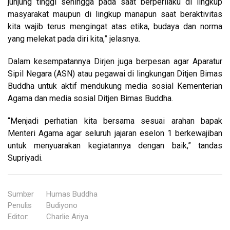
junjung tinggi sehingga pada saat berperilaku di lingkup
masyarakat maupun di lingkup manapun saat beraktivitas
kita wajib terus mengingat atas etika, budaya dan norma
yang melekat pada diri kita,” jelasnya.
Dalam kesempatannya Dirjen juga berpesan agar Aparatur
Sipil Negara (ASN) atau pegawai di lingkungan Ditjen Bimas
Buddha untuk aktif mendukung media sosial Kementerian
Agama dan media sosial Ditjen Bimas Buddha.
“Menjadi perhatian kita bersama sesuai arahan bapak
Menteri Agama agar seluruh jajaran eselon 1 berkewajiban
untuk menyuarakan kegiatannya dengan baik,” tandas
Supriyadi.
Sumber
:
Humas Buddha
Penulis
:
Budiyono
Editor
:
Charlie Ariya