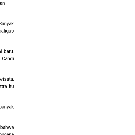
aan
Banyak
aligus
 baru.
a Candi
wisata,
tra itu
banyak
 bahwa
rencana