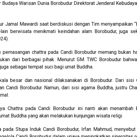
r Budaya Warisan Dunia Borobudur
Direktorat Jenderal Kebuday
ur Jamal Mawardi saat berdiskusi dengan Tim menyampaikan “
ain berwisata menikmati keindahan alam Borobudur, juga sek
024).
u pemasangan chattra pada Candi Borobudur memang bukan hal
akukan dari berbagai pihak. Menurut GM. TWC Borobudur bahw
juga sebagai tempat suci bagi umat Buddha.
la besar dan nasional dilaksanakan di Borobudur. Dari sisi 
n Candi Borobudur. Namun, dari sisi agama Buddha, justru Chat
amal.
ya Chattra pada Candi Borobudur ini nanti akan menambah 
mat Buddha yang akan melakukan kunjungan wisata religi.
 pada Stupa Induk Candi Borobudur, Irfan Mahmud, menyebut
engelola Candi Borobudur dalam upaya meningkatkan sinergitas 