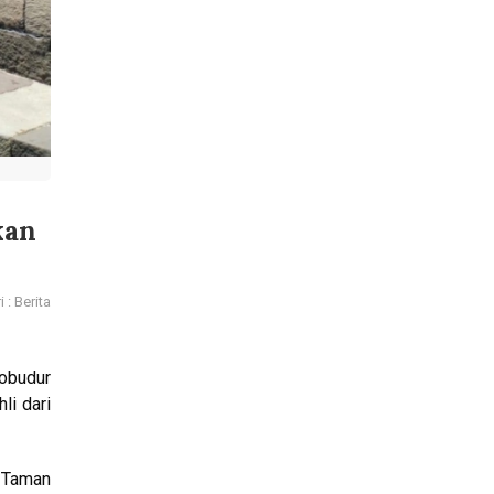
kan
 : Berita
obudur
li dari
 Taman