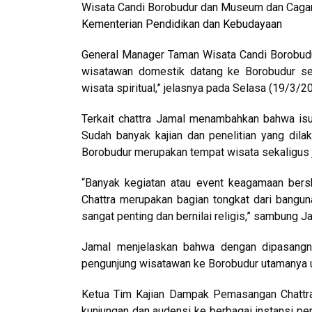
Wisata Candi Borobudur dan Museum dan Caga
Kementerian Pendidikan dan Kebudayaan
General Manager Taman Wisata Candi Borobud
wisatawan domestik datang ke Borobudur sel
wisata spiritual,” jelasnya pada Selasa (19/3/2
Terkait chattra Jamal menambahkan bahwa is
Sudah banyak kajian dan penelitian yang dil
Borobudur merupakan tempat wisata sekaligus 
“Banyak kegiatan atau event keagamaan berska
Chattra merupakan bagian tongkat dari banguna
sangat penting dan bernilai religis,” sambung J
Jamal menjelaskan bahwa dengan dipasangn
pengunjung wisatawan ke Borobudur utamanya u
Ketua Tim Kajian Dampak Pemasangan Chattra
kunjungan dan audensi ke berbagai instansi p