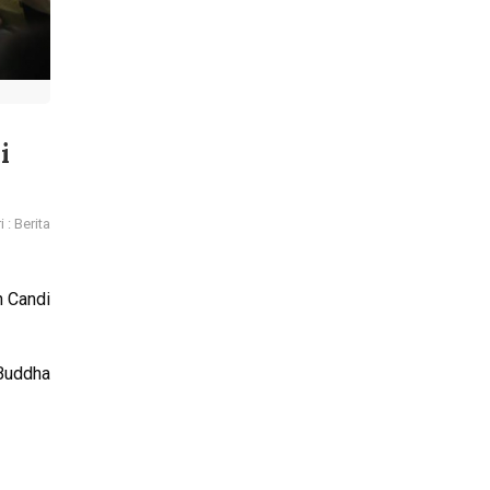
i
 : Berita
n Candi
 Buddha