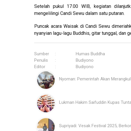
Setelah pukul 17.00 WIB, kegiatan dilanju
mengelilingi Candi Sewu dalam satu putaran.
Puncak acara Waisak di Candi Sewu dimeriahk
nyanyian lagu-lagu Buddhis, gitar tunggal, dan g
Sumber
:
Humas Buddha
Penulis
:
Budiyono
Editor
:
Budiyono
Nyoman: Pemerintah Akan Merangku
Lukman Hakim Saifuddin Kupas Tunt
Supriyadi: Vesak Festival 2025, Ber