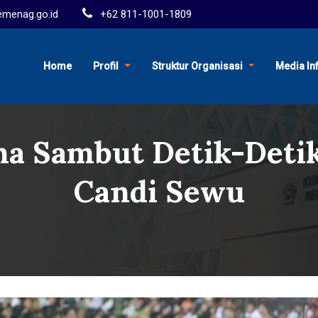
menag.go.id
+62 811-1001-1809
Home
Profil
Struktur Organisasi
Media In
a Sambut Detik-Detik 
Candi Sewu