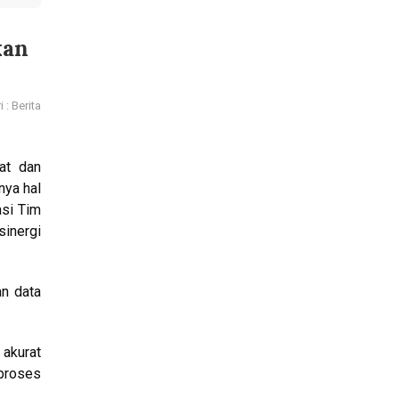
kan
 : Berita
at dan
nya hal
asi Tim
sinergi
an data
 akurat
 proses