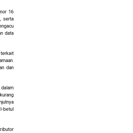
mor 16
 serta
mengacu
n data
terkait
gamaan.
ran dan
n dalam
 kurang
njutnya
l-betul
ributor