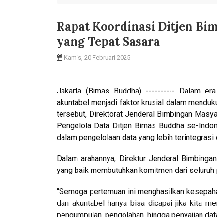
Rapat Koordinasi Ditjen Bi
yang Tepat Sasara
Kamis, 20 Februari 2025
Jakarta (Bimas Buddha) ---------- Dalam er
akuntabel menjadi faktor krusial dalam mendu
tersebut, Direktorat Jenderal Bimbingan Mas
Pengelola Data Ditjen Bimas Buddha se-Indone
dalam pengelolaan data yang lebih terintegrasi 
Dalam arahannya, Direktur Jenderal Bimbinga
yang baik membutuhkan komitmen dari seluruh pi
“Semoga pertemuan ini menghasilkan kesepaham
dan akuntabel hanya bisa dicapai jika kita m
pengumpulan, pengolahan, hingga penyajian data