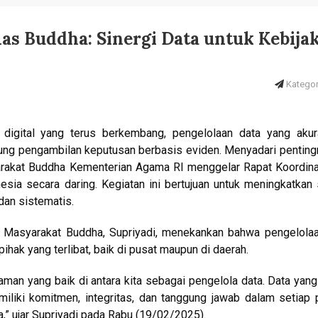
mas Buddha: Sinergi Data untuk Kebija
Kategori
a digital yang terus berkembang, pengelolaan data yang akur
kung pengambilan keputusan berbasis eviden. Menyadari penting
yarakat Buddha Kementerian Agama RI menggelar Rapat Koordin
sia secara daring. Kegiatan ini bertujuan untuk meningkatkan 
dan sistematis.
n Masyarakat Buddha, Supriyadi, menekankan bahwa pengelola
hak yang terlibat, baik di pusat maupun di daerah.
an yang baik di antara kita sebagai pengelola data. Data yang
emiliki komitmen, integritas, dan tanggung jawab dalam setiap
,” ujar Supriyadi pada Rabu (19/02/2025).