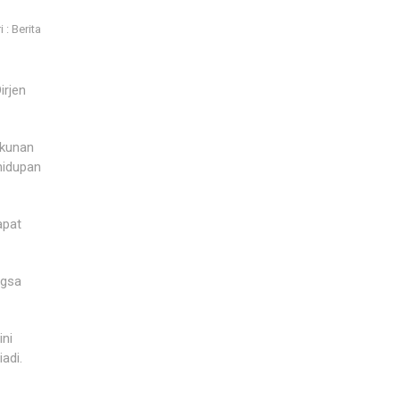
 : Berita
irjen
ukunan
hidupan
apat
ngsa
ini
adi.