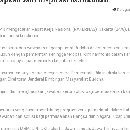
Kategori
) mengadakan Rapat Kerja Nasional (RAKERNAS), Jakarta (24/8). D
inspirasi kerukunan.
er inspirasi dan wawasan segenap umat Buddha dalam membina ker
upun dengan pemerintah sehingga tercipta iklim harmonis dalam ke
ra," ucapnya saat membuka kegiatan tersebut.
pirasi tentunya harus menjadi mitra Pemerintah. Bila ini dilakukan d
an Direktorat Jenderal Bimbingan Masyarakat Buddha.
menjadi dan menghadirkan jawaban serta solusi bagi permasalahan ba
emerintah yang dapat mendukung program kerja pemerintah dalam hal 
waban dan solusi bagi permasalahan Bangsa dan Negara," ucap Cali
ilan pengurus MBMI DPD DKI Jakarta, Jawa Tengah, Jawa Timur, Jambi,