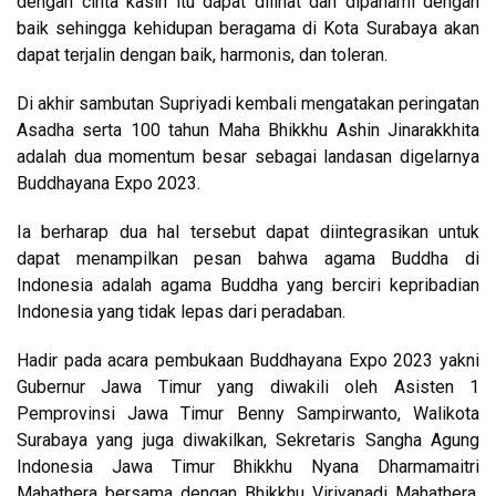
dengan cinta kasih itu dapat dilihat dan dipahami dengan
baik sehingga kehidupan beragama di Kota Surabaya akan
dapat terjalin dengan baik, harmonis, dan toleran.
Di akhir sambutan Supriyadi kembali mengatakan peringatan
Asadha serta 100 tahun Maha Bhikkhu Ashin Jinarakkhita
adalah dua momentum besar sebagai landasan digelarnya
Buddhayana Expo 2023.
Ia berharap dua hal tersebut dapat diintegrasikan untuk
dapat menampilkan pesan bahwa agama Buddha di
Indonesia adalah agama Buddha yang berciri kepribadian
Indonesia yang tidak lepas dari peradaban.
Hadir pada acara pembukaan Buddhayana Expo 2023 yakni
Gubernur Jawa Timur yang diwakili oleh Asisten 1
Pemprovinsi Jawa Timur Benny Sampirwanto, Walikota
Surabaya yang juga diwakilkan, Sekretaris Sangha Agung
Indonesia Jawa Timur Bhikkhu Nyana Dharmamaitri
Mahathera bersama dengan Bhikkhu Viriyanadi Mahathera,