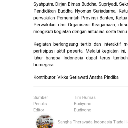
Syahputra, Dirjen Bimas Buddha, Supriyadi, Sek
Pendidikan Buddha Nyoman Suriadarma, Ketu
perwakilan Pemerintah Provinsi Banten, Ketu
Perwakilan dari Organisasi Keagamaan, dos
mengikuti kegiatan dengan antusias serta tamu 
Kegiatan berlangsung tertib dan interaktif
partisipasi aktif peserta. Melalui kegiatan in
luhur bangsa Indonesia dapat terus tumbu
bernegara.
Kontributor: Vikka Setiawati Anatha Pindika
Sumber
:
Tim Humas
Penulis
:
Budiyono
Editor
:
Budiyono
Sangha Theravada Indonesia Tiada 