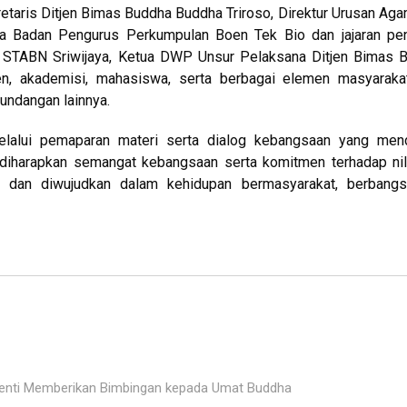
retaris Ditjen Bimas Buddha Buddha Triroso, Direktur Urusan Ag
a Badan Pengurus Perkumpulan Boen Tek Bio dan jajaran pen
a STABN Sriwijaya, Ketua DWP Unsur Pelaksana Ditjen Bimas 
en, akademisi, mahasiswa, serta berbagai elemen masyaraka
undangan lainnya.
 melalui pemaparan materi serta dialog kebangsaan yang men
i, diharapkan semangat kebangsaan serta komitmen terhadap nila
h dan diwujudkan dalam kehidupan bermasyarakat, berbangs
Henti Memberikan Bimbingan kepada Umat Buddha