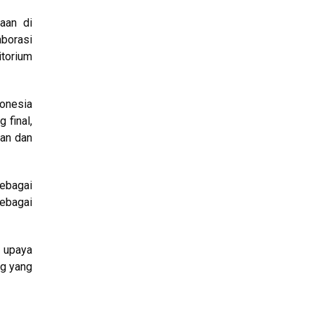
aan di
aborasi
itorium
donesia
 final,
uan dan
ebagai
ebagai
 upaya
ng yang