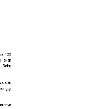
sia 100
g akan
a Rabu
ya, dan
menguji
garanya