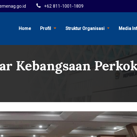
menag.go.id
+62 811-1001-1809
Home
Profil
Struktur Organisasi
Media In
ar Kebangsaan Perko