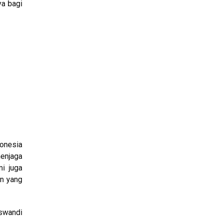
ya bagi
onesia
menjaga
i juga
n yang
Iswandi