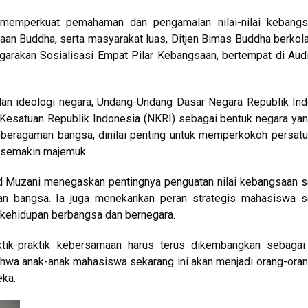
emperkuat pemahaman dan pengamalan nilai-nilai kebangs
aan Buddha, serta masyarakat luas, Ditjen Bimas Buddha berkol
arakan Sosialisasi Empat Pilar Kebangsaan, bertempat di Aud
 dan ideologi negara, Undang-Undang Dasar Negara Republik In
Kesatuan Republik Indonesia (NKRI) sebagai bentuk negara yang
eberagaman bangsa, dinilai penting untuk memperkokoh persat
g semakin majemuk.
 Muzani menegaskan pentingnya penguatan nilai kebangsaan s
an bangsa. Ia juga menekankan peran strategis mahasiswa s
kehidupan berbangsa dan bernegara.
tik-praktik kebersamaan harus terus dikembangkan sebagai
hwa anak-anak mahasiswa sekarang ini akan menjadi orang-ora
ka.