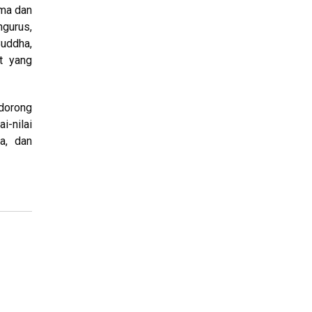
ama dan
gurus,
Buddha,
t yang
dorong
i-nilai
a, dan