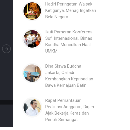
Hadiri Peringatan Waisak
Ketiganya, Menag Ingatkan
Bela Negara
Ikuti Pameran Konferensi
Sufi Internasional, Bimas
Buddha Munculkan Hasil
UMKM
Bina Siswa Buddha
Jakarta, Caliadi:
Kembangkan Kepribadian
Bawa Kemajuan Batin
Rapat Pemantauan
Realisasi Anggaran, Dirjen
Ajak Bekerja Keras dan
Penuh Semangat