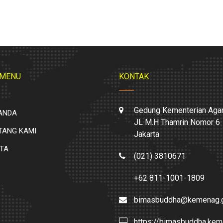
 MENU
KONTAK
Gedung Kementerian Aga
ANDA
JL M.H Thamrin Nomor 6
TANG KAMI
Jakarta
ITA
(021) 3810671
+62 811-1001-1809
bimasbuddha@kemenag.g
https://bimasbuddha.kem