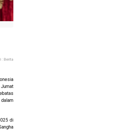
 : Berita
donesia
 Jumat
sebatas
 dalam
2025 di
 Sangha