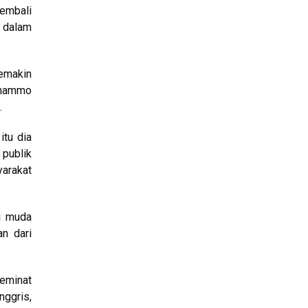
kembali
k dalam
semakin
“Dhammo
.
itu dia
 publik
yarakat
si muda
an dari
peminat
nggris,