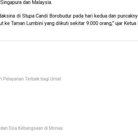
, Singapura dan Malaysia.
adaksina di Stupa Candi Borobudur pada hari kedua dan puncakn
t ke Taman Lumbini yang diikuti sekitar 9.000 orang,” ujar Ketua 
n Pelayanan Terbaik bagi Umat
r dan Doa Kebangsaan di Monas