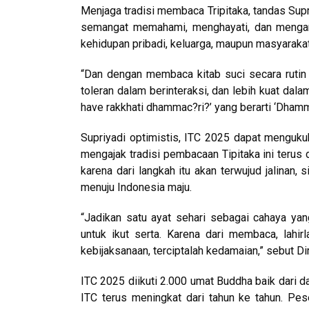
Menjaga tradisi membaca Tripitaka, tandas Sup
semangat memahami, menghayati, dan mengamal
kehidupan pribadi, keluarga, maupun masyarakat
“Dan dengan membaca kitab suci secara rutin d
toleran dalam berinteraksi, dan lebih kuat d
have rakkhati dhammac?ri?’ yang berarti ‘Dham
Supriyadi optimistis, ITC 2025 dapat menguku
mengajak tradisi pembacaan Tipitaka ini terus 
karena dari langkah itu akan terwujud jalina
menuju Indonesia maju.
“Jadikan satu ayat sehari sebagai cahaya yan
untuk ikut serta. Karena dari membaca, lahi
kebijaksanaan, terciptalah kedamaian,” sebut Dir
ITC 2025 diikuti 2.000 umat Buddha baik dari d
ITC terus meningkat dari tahun ke tahun. Peser