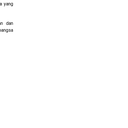
ya yang
an dan
 bangsa