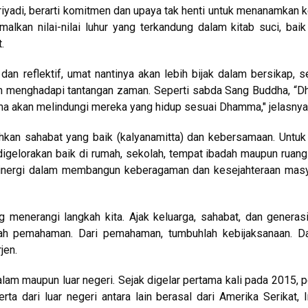
riyadi, berarti komitmen dan upaya tak henti untuk menanamkan 
kan nilai-nilai luhur yang terkandung dalam kitab suci, bai
.
an reflektif, umat nantinya akan lebih bijak dalam bersikap, 
alam menghadapi tantangan zaman. Seperti sabda Sang Buddha, 
ma akan melindungi mereka yang hidup sesuai Dhamma," jelasnya
hkan sahabat yang baik (kalyanamitta) dan kebersamaan. Untuk 
digelorakan baik di rumah, sekolah, tempat ibadah maupun ruang
n, sinergi dalam membangun keberagaman dan kesejahteraan mas
g menerangi langkah kita. Ajak keluarga, sahabat, dan genera
rlah pemahaman. Dari pemahaman, tumbuhlah kebijaksanaan. D
jen.
alam maupun luar negeri. Sejak digelar pertama kali pada 2015, 
ta dari luar negeri antara lain berasal dari Amerika Serikat, I