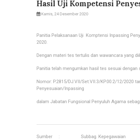
Hasil Uji Kompetensi Penye
Kamis, 24 Desember 2020
Panitia Pelaksanaan Uji Komptensi Inpassing Pen
2020.
Dengan materi tes tertulis dan wawancara yang dii
Panitia telah mengumkan hasil tes sesuai dengan 
Nomor: P.2815/DJ.VII/Set.VII.3/KP.00.2/12/2020 t
Penyesuaian/Inpassing
dalam Jabatan Fungsional Penyuluh Agama sebagai
Sumber
:
Subbag. Kepegawaian