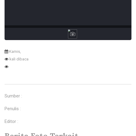
Kamis,
kali dibaca
Sumber :
Penulis :
Editor :
Berita Foto Terkait