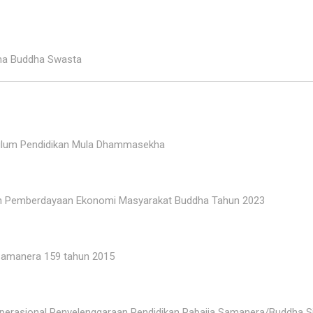
ama Buddha Swasta
kulum Pendidikan Mula Dhammasekha
an Pemberdayaan Ekonomi Masyarakat Buddha Tahun 2023
 Samanera 159 tahun 2015
Operasional Penyelenggaraan Pendidikan Pabajja Samanera/Buddha 