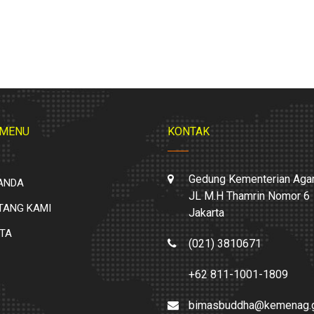
 MENU
KONTAK
Gedung Kementerian Aga
ANDA
JL M.H Thamrin Nomor 6
TANG KAMI
Jakarta
ITA
(021) 3810671
+62 811-1001-1809
bimasbuddha@kemenag.g