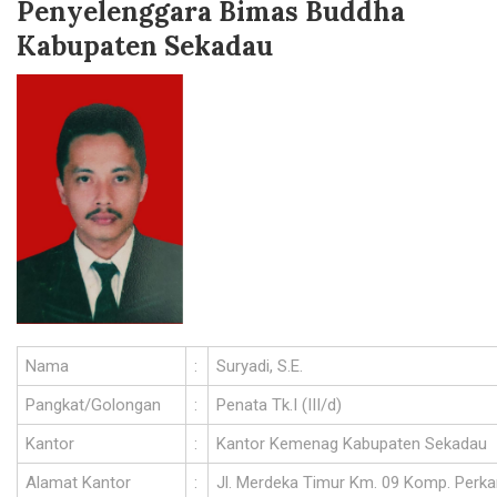
Penyelenggara Bimas Buddha
Kabupaten Sekadau
Nama
:
Suryadi, S.E.
Pangkat/Golongan
:
Penata Tk.I (III/d)
Kantor
:
Kantor Kemenag Kabupaten Sekadau
Alamat Kantor
:
Jl. Merdeka Timur Km. 09 Komp. Perk