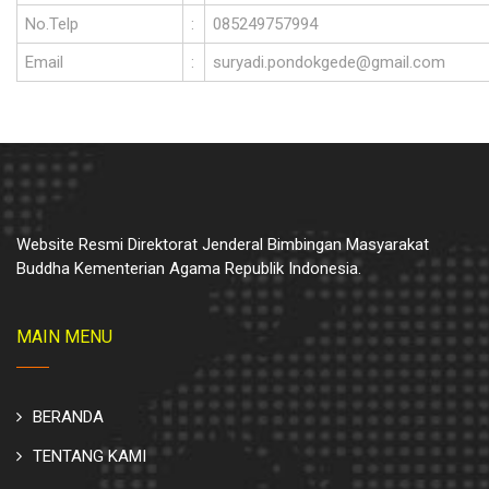
No.Telp
:
085249757994
Email
:
suryadi.pondokgede@gmail.com
Website Resmi Direktorat Jenderal Bimbingan Masyarakat
Buddha Kementerian Agama Republik Indonesia.
MAIN MENU
BERANDA
TENTANG KAMI