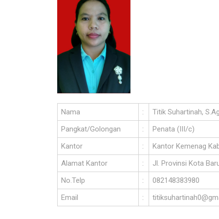
Nama
:
Titik Suhartinah, S.Ag
Pangkat/Golongan
:
Penata (III/c)
Kantor
:
Kantor Kemenag Kab
Alamat Kantor
:
Jl. Provinsi Kota Ba
No.Telp
:
082148383980
Email
:
titiksuhartinah0@gm