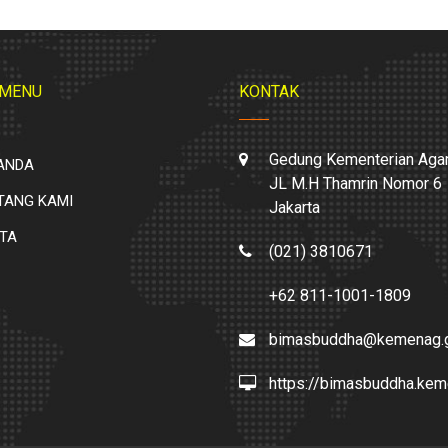
 MENU
KONTAK
Gedung Kementerian Aga
ANDA
JL M.H Thamrin Nomor 6
TANG KAMI
Jakarta
ITA
(021) 3810671
+62 811-1001-1809
bimasbuddha@kemenag.g
https://bimasbuddha.kem