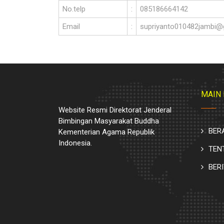
No.telp
:
085186664142
Email
:
supriyanto010482jambi@
MAIN
Website Resmi Direktorat Jenderal
Bimbingan Masyarakat Buddha
BER
Kementerian Agama Republik
Indonesia.
TEN
BER