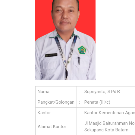
Nama
:
Supriyanto, S.Pd.B
Pangkat/Golongan
:
Penata (III/c)
Kantor
:
Kantor Kementerian Aga
Jl Masjid Baiturahman N
Alamat Kantor
:
Sekupang Kota Batam