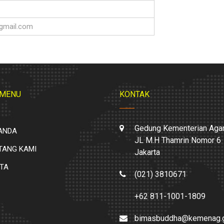
gmail.com
 MENU
KONTAK
Gedung Kementerian Aga
ANDA
JL M.H Thamrin Nomor 6
TANG KAMI
Jakarta
ITA
(021) 3810671
+62 811-1001-1809
bimasbuddha@kemenag.g