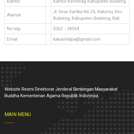
Kantor
:
Kantor Kemenag Kabupaten Buleleng
Jl. Dewi Sartika No.25, Kaliuntu, Kec.
Alamat
:
Buleleng, Kabupaten Buleleng, Bali
No.telp
:
0362 - 28554
Email
:
kakashidipa@gmail.com
Website Resmi Direktorat Jenderal Bimbingan Masyarakat
Buddha Kementerian Agama Republik Indonesia.
MAIN MENU