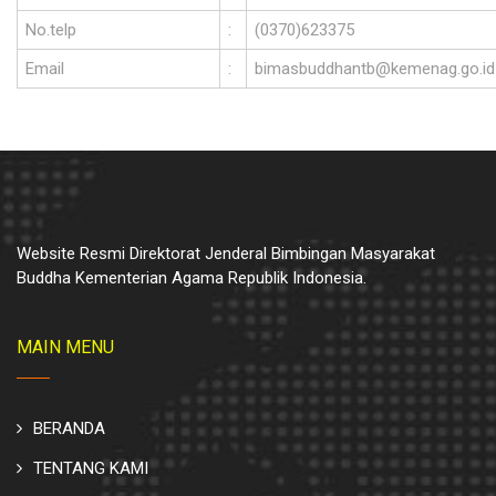
No.telp
:
(0370)623375
Email
:
bimasbuddhantb@kemenag.go.id
Website Resmi Direktorat Jenderal Bimbingan Masyarakat
Buddha Kementerian Agama Republik Indonesia.
MAIN MENU
BERANDA
TENTANG KAMI