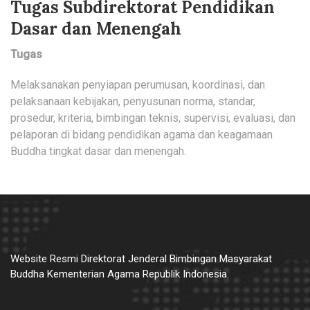
Tugas Subdirektorat Pendidikan
Dasar dan Menengah
Tugas
Melaksanakan penyiapan perumusan, koordinasi, dan
pelaksanaan kebijakan, penyusunan norma, standar,
prosedur, kriteria, bimbingan teknis, supervisi, evaluasi, dan
pelaporan di bidang pendidikan agama dan keagamaan
Buddha tingkat dasar dan menengah.
Website Resmi Direktorat Jenderal Bimbingan Masyarakat
Buddha Kementerian Agama Republik Indonesia.