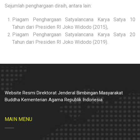
Sejumlah penghargaan diraih, antara lain:
Piagam Penghargaan Satyalancana Karya Satya 10
Tahun dari Presiden RI Joko Widodo (2015),
Piagam Penghargaan Satyalancana Karya Satya 20
Tahun dari Presiden RI Joko Widodo (2019).
Website Resmi Direktorat Jenderal Bimbingan Masyarakat
Buddha Kementerian Agama Republik Indonesia.
MAIN MENU