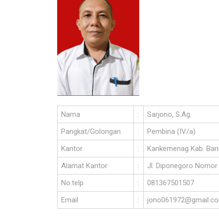
Nama
:
Sarjono, S.Ag.
Pangkat/Golongan
:
Pembina (IV/a)
Kantor
:
Kankemenag Kab. Bang
Alamat Kantor
:
Jl. Diponegoro Nomor 
No.telp
:
081367501507
Email
:
jono061972@gmail.c