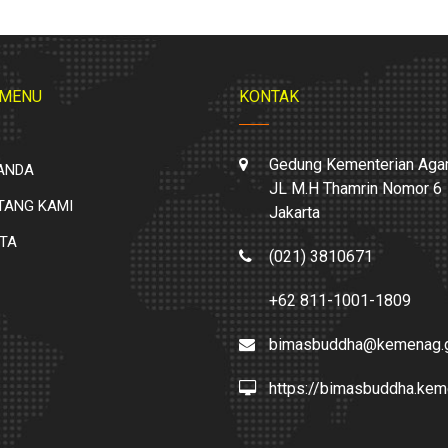
 MENU
KONTAK
Gedung Kementerian Aga
ANDA
JL M.H Thamrin Nomor 6
TANG KAMI
Jakarta
ITA
(021) 3810671
+62 811-1001-1809
bimasbuddha@kemenag.g
https://bimasbuddha.kem