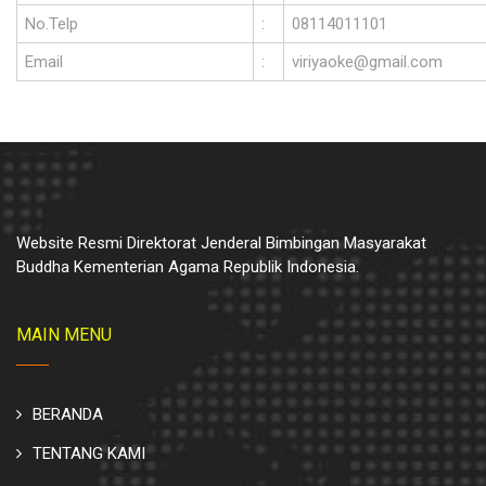
No.Telp
:
08114011101
Email
:
viriyaoke@gmail.com
Website Resmi Direktorat Jenderal Bimbingan Masyarakat
Buddha Kementerian Agama Republik Indonesia.
MAIN MENU
BERANDA
TENTANG KAMI