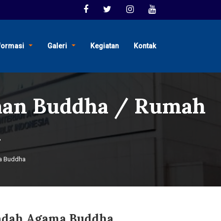
formasi
Galeri
Kegiatan
Kontak
aan Buddha / Rumah
a
a Buddha
adah Agama Buddha