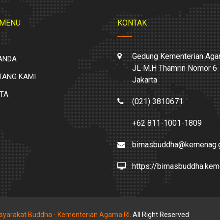
 MENU
KONTAK
Gedung Kementerian Aga
ANDA
JL M.H Thamrin Nomor 6
TANG KAMI
Jakarta
ITA
(021) 3810671
+62 811-1001-1809
bimasbuddha@kemenag.g
https://bimasbuddha.kem
asyarakat Buddha - Kementerian Agama RI
. All Right Reserved